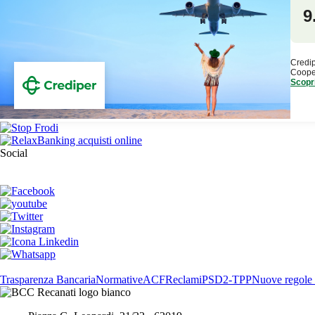
Social
Trasparenza Bancaria
Normative
ACF
Reclami
PSD2-TPP
Nuove regole e