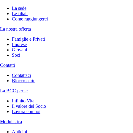
La sede
Le filiali
Come raggiungerci
La nostra offerta
Famiglie e Privati
Imprese
Giovani
Soci
Contatti
Contattaci
Blocco carte
La BCC per te
Infinito Vita
Il valore del Socio
Lavora con noi
Modulistica
Anticipi