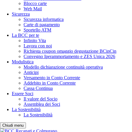
Blocco carte
Web Mail
Sicurezza
Sicurezza informatica
Carte di pagamento
Sportello ATM
La BCC per te
Infinito Vita
Lavora con noi
Richiesta coupon omaggio degustazione BCinCin
Convegno Iperammortamento e ZES Unica 2026
Modulistica
Modello dichiarazione continuità operativa
Anticipi
Versamento in Conto Corrente
Addebito in Conto Corrente
Cassa Continua
Essere Soci
Il valore del Socio
Assemblea dei Soci
La Sostenibilità
La Sostenibilità
Chiudi menu