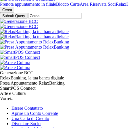
Prenota appuntamento in filiale
Blocco Carte
Area Riservata Soci
Relax
Cerca
Generazione BCC
RelaxBanking, la tua banca digitale
Presa Appuntamento RelaxBanking
SmartPOS Connect
Arte e Cultura
Vorrei...
Essere Contattato
Aprire un Conto Corrente
Una Carta di Credito
Diventare Socio