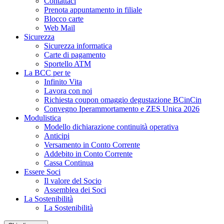
Contattaci
Prenota appuntamento in filiale
Blocco carte
Web Mail
Sicurezza
Sicurezza informatica
Carte di pagamento
Sportello ATM
La BCC per te
Infinito Vita
Lavora con noi
Richiesta coupon omaggio degustazione BCinCin
Convegno Iperammortamento e ZES Unica 2026
Modulistica
Modello dichiarazione continuità operativa
Anticipi
Versamento in Conto Corrente
Addebito in Conto Corrente
Cassa Continua
Essere Soci
Il valore del Socio
Assemblea dei Soci
La Sostenibilità
La Sostenibilità