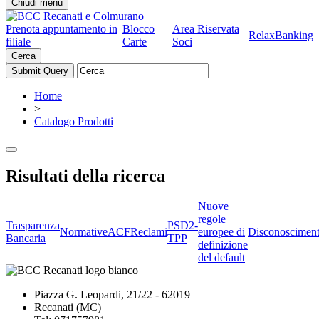
Chiudi menu
Prenota appuntamento in
Blocco
Area Riservata
RelaxBanking
filiale
Carte
Soci
Cerca
Home
>
Catalogo Prodotti
Risultati della ricerca
Nuove
regole
Trasparenza
PSD2-
Normative
ACF
Reclami
europee di
Disconoscimen
Bancaria
TPP
definizione
del default
Piazza G. Leopardi, 21/22 - 62019
Recanati (MC)