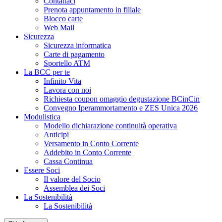
Contattaci
Prenota appuntamento in filiale
Blocco carte
Web Mail
Sicurezza
Sicurezza informatica
Carte di pagamento
Sportello ATM
La BCC per te
Infinito Vita
Lavora con noi
Richiesta coupon omaggio degustazione BCinCin
Convegno Iperammortamento e ZES Unica 2026
Modulistica
Modello dichiarazione continuità operativa
Anticipi
Versamento in Conto Corrente
Addebito in Conto Corrente
Cassa Continua
Essere Soci
Il valore del Socio
Assemblea dei Soci
La Sostenibilità
La Sostenibilità