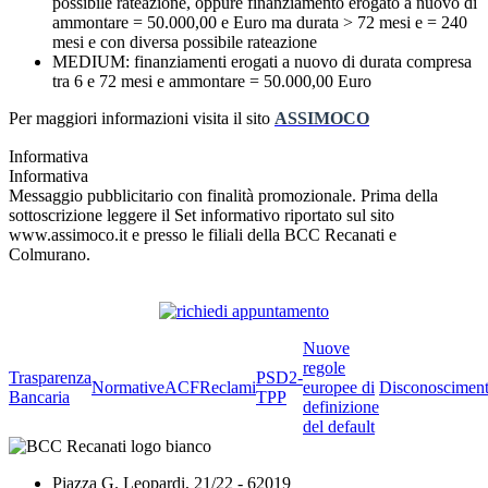
possibile rateazione, oppure finanziamento erogato a nuovo di
ammontare = 50.000,00 e Euro ma durata > 72 mesi e = 240
mesi e con diversa possibile rateazione
MEDIUM: finanziamenti erogati a nuovo di durata compresa
tra 6 e 72 mesi e ammontare = 50.000,00 Euro
Per maggiori informazioni visita il sito
ASSIMOCO
Informativa
Informativa
Messaggio pubblicitario con finalità promozionale. Prima della
sottoscrizione leggere il Set informativo riportato sul sito
www.assimoco.it e presso le filiali della BCC Recanati e
Colmurano.
Nuove
regole
Trasparenza
PSD2-
Normative
ACF
Reclami
europee di
Disconoscimen
Bancaria
TPP
definizione
del default
Piazza G. Leopardi, 21/22 - 62019